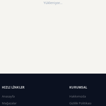
Yükleniyor...
HIZLI LINKLER
KURUMSAL
Anasayfa
Hakkımızda
Mağazalar
Gizlilik Politikası