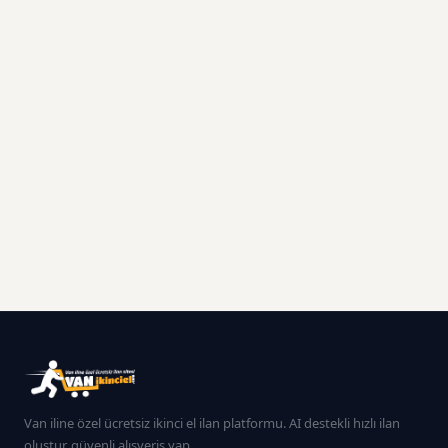
Van iline özel ücretsiz ikinci el ilan platformu. AI destekli hızlı ilan
oluştur, güvenli alışveriş yap.