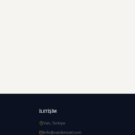
İLETIŞIM
Van, Türkiye
info@vanikinciel.com