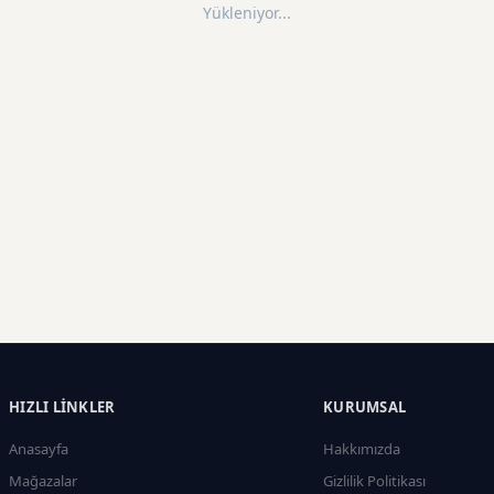
Yükleniyor...
HIZLI LINKLER
KURUMSAL
Anasayfa
Hakkımızda
Mağazalar
Gizlilik Politikası