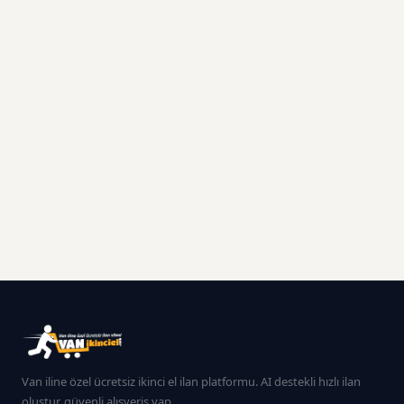
Van iline özel ücretsiz ikinci el ilan platformu. AI destekli hızlı ilan
oluştur, güvenli alışveriş yap.