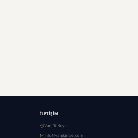
İLETIŞIM
Van, Türkiye
info@vanikinciel.com