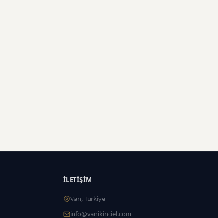
İLETIŞIM
Van, Türkiye
info@vanikinciel.com