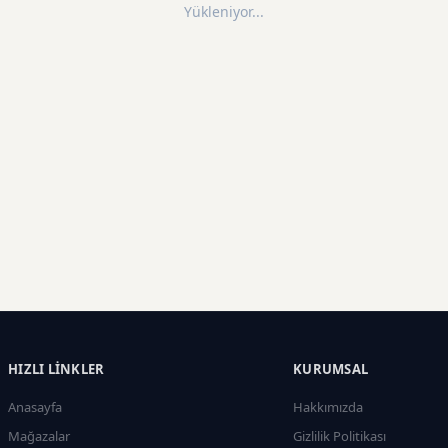
Yükleniyor...
HIZLI LINKLER
KURUMSAL
Anasayfa
Hakkımızda
Mağazalar
Gizlilik Politikası