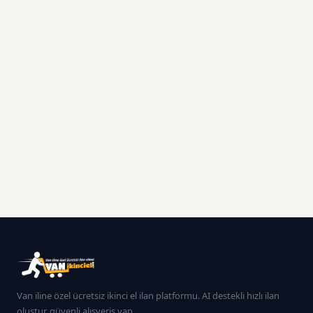
Van iline özel ücretsiz ikinci el ilan platformu. AI destekli hızlı ilan
oluştur, güvenli alışveriş yap.