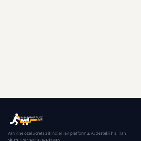
Van iline özel ücretsiz ikinci el ilan platformu. AI destekli hızlı ilan
oluştur, güvenli alışveriş yap.