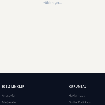
Yükleniyor...
HIZLI LINKLER
KURUMSAL
Anasayfa
Hakkımızda
Mağazalar
Gizlilik Politikası