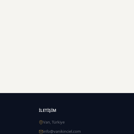
İLETIŞIM
Van, Türkiye
info@vanikinciel.com