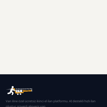
Van iline özel ücretsiz ikinci el ilan platformu. AI destekli hızlı ilan
oluştur, güvenli alışveriş yap.