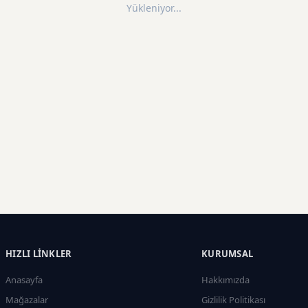
Yükleniyor...
HIZLI LINKLER
KURUMSAL
Anasayfa
Hakkımızda
Mağazalar
Gizlilik Politikası