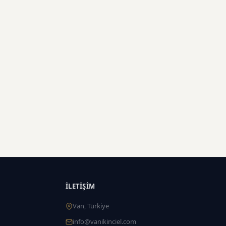
İLETIŞIM
Van, Türkiye
info@vanikinciel.com