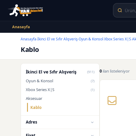
Anasayfa
Anasayfa
İkinci El ve Sıfır Alışveriş
Oyun & Konsol
Xbox Series X|S
Ak
›
›
›
›
Kablo
0
ilan listeleniyor
İkinci El ve Sıfır Alışveriş
(911)
Oyun & Konsol
(7)
Xbox Series X|S
(1)
Aksesuar
Kablo
Adres
Fiyat