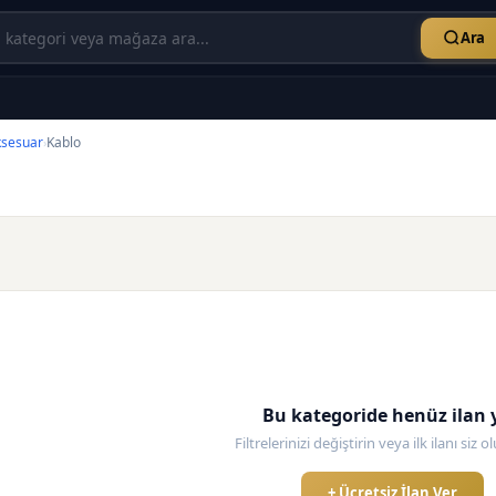
Ara
sesuar
Kablo
›
Bu kategoride henüz ilan 
Filtrelerinizi değiştirin veya ilk ilanı siz 
+ Ücretsiz İlan Ver