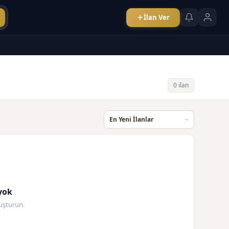
İlan Ver
0 ilan
yok
oluşturun.