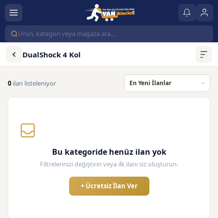
DualShock 4 Kol
0
ilan listeleniyor
Bu kategoride henüz ilan yok
Filtrelerinizi değiştirin veya ilk ilanı siz oluşturun.
+ Ücretsiz İlan Ver