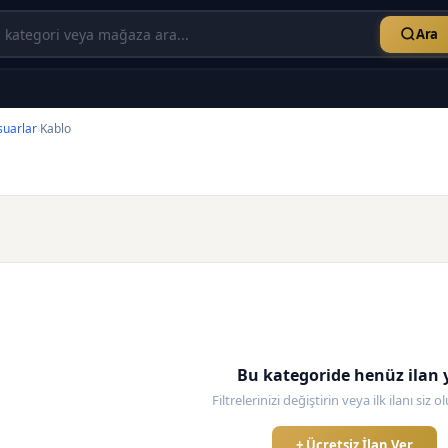
Ara
suarlar
Kablo
›
Bu kategoride henüz ilan 
Filtrelerinizi değiştirin veya ilk ilanı siz 
+ Ücretsiz İlan Ver