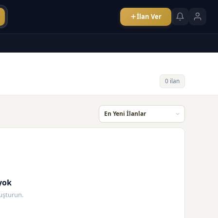
İlan Ver
0 ilan
yok
oluşturun.