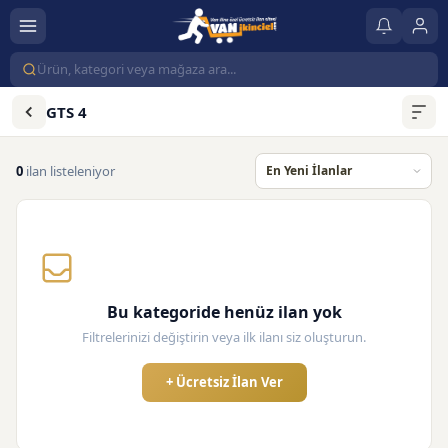
GTS 4
0
ilan listeleniyor
Bu kategoride henüz ilan yok
Filtrelerinizi değiştirin veya ilk ilanı siz oluşturun.
+ Ücretsiz İlan Ver