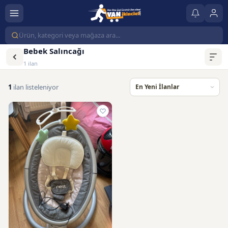
Bebek Salıncağı
1 ilan
1
ilan listeleniyor