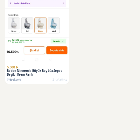
5.500 ₺
Bebbe Ninnemia Büyük Boy Lüx Sepet
Beşik - Krem Renk
İpekyolu
2 hafta önce