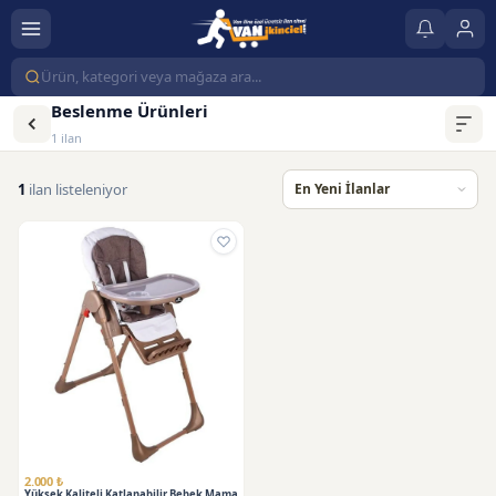
Beslenme Ürünleri
1 ilan
1
ilan listeleniyor
2.000 ₺
Yüksek Kaliteli Katlanabilir Bebek Mama