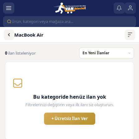
MacBook Air
0
ilan listeleniyor
Bu kategoride henüz ilan yok
Filtrelerinizi değiştirin veya ilk ilanı siz oluşturun.
+ Ücretsiz İlan Ver