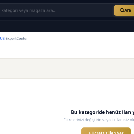
Ara
SUS
ExpertCenter
›
Bu kategoride henüz ilan 
Filtrelerinizi değiştirin veya ilk ilanı siz 
+ Ücretsiz İlan Ver