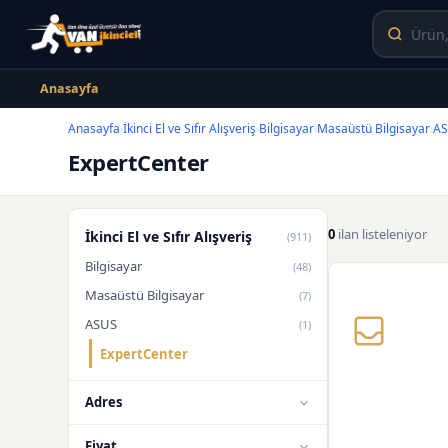
Anasayfa
Anasayfa
İkinci El ve Sıfır Alışveriş
Bilgisayar
Masaüstü Bilgisayar
A
›
›
›
›
ExpertCenter
0
ilan listeleniyor
İkinci El ve Sıfır Alışveriş
(911)
Bilgisayar
(48)
Masaüstü Bilgisayar
(7)
ASUS
(1)
ExpertCenter
Adres
Fiyat