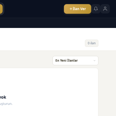
İlan Ver
0 ilan
yok
oluşturun.