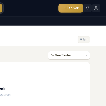
İlan Ver
0 ilan
yok
oluşturun.