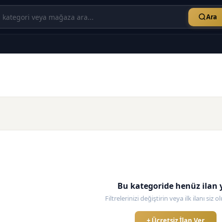
Ara
Bu kategoride henüz ilan 
Filtrelerinizi değiştirin veya ilk ilanı siz 
+ Ücretsiz İlan Ver