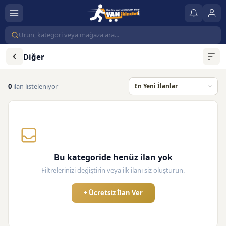
Diğer
0
ilan listeleniyor
Bu kategoride henüz ilan yok
Filtrelerinizi değiştirin veya ilk ilanı siz oluşturun.
+ Ücretsiz İlan Ver