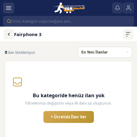
Fairphone 3
0
ilan listeleniyor
Bu kategoride henüz ilan yok
Filtrelerinizi değiştirin veya ilk ilanı siz oluşturun.
+ Ücretsiz İlan Ver