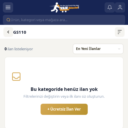
GS110
0
ilan listeleniyor
Bu kategoride henüz ilan yok
Filtrelerinizi değiştirin veya ilk ilanı siz oluşturun.
+ Ücretsiz İlan Ver