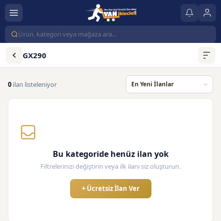
GX290
0
ilan listeleniyor
Bu kategoride henüz ilan yok
Filtrelerinizi değiştirin veya ilk ilanı siz oluşturun.
+ Ücretsiz İlan Ver