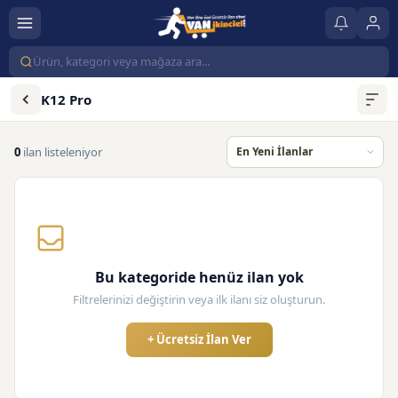
K12 Pro
0
ilan listeleniyor
Bu kategoride henüz ilan yok
Filtrelerinizi değiştirin veya ilk ilanı siz oluşturun.
+ Ücretsiz İlan Ver