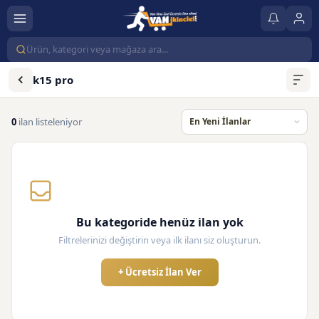
k15 pro
0
ilan listeleniyor
Bu kategoride henüz ilan yok
Filtrelerinizi değiştirin veya ilk ilanı siz oluşturun.
+ Ücretsiz İlan Ver