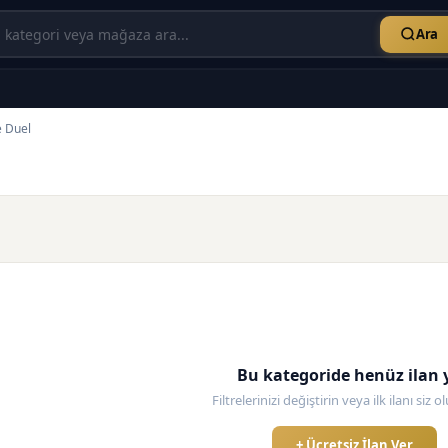
Ara
e Duel
Bu kategoride henüz ilan 
Filtrelerinizi değiştirin veya ilk ilanı siz 
+ Ücretsiz İlan Ver