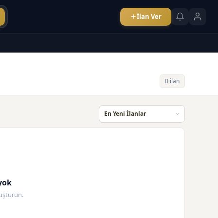
İlan Ver
0 ilan
yok
oluşturun.