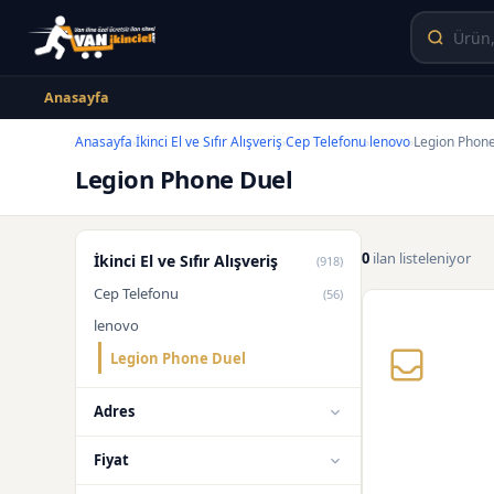
Anasayfa
Anasayfa
İkinci El ve Sıfır Alışveriş
Cep Telefonu
lenovo
Legion Phon
›
›
›
›
Legion Phone Duel
0
ilan listeleniyor
İkinci El ve Sıfır Alışveriş
(918)
Cep Telefonu
(56)
lenovo
Legion Phone Duel
Adres
Fiyat