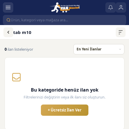
tab m10
0
ilan listeleniyor
Bu kategoride henüz ilan yok
Filtrelerinizi değiştirin veya ilk ilanı siz oluşturun.
+ Ücretsiz İlan Ver