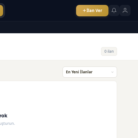
İlan Ver
0 ilan
yok
oluşturun.