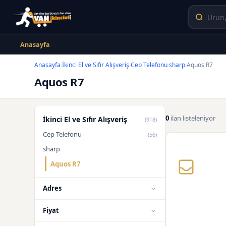
Anasayfa
Anasayfa
İkinci El ve Sıfır Alışveriş
Cep Telefonu
sharp
Aquos R7
›
›
›
›
Aquos R7
0
ilan listeleniyor
İkinci El ve Sıfır Alışveriş
(918)
Cep Telefonu
(56)
sharp
Aquos R7
Adres
Fiyat