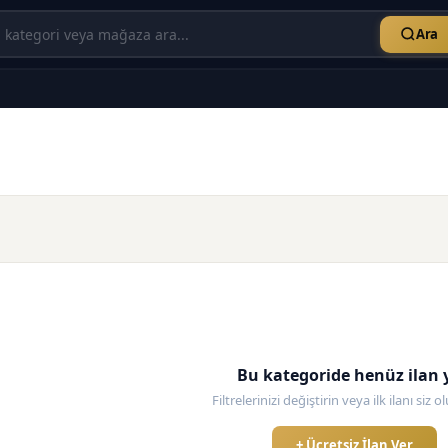
Ara
Bu kategoride henüz ilan 
Filtrelerinizi değiştirin veya ilk ilanı siz 
+ Ücretsiz İlan Ver