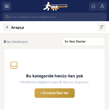
Arapça
0
ilan listeleniyor
Bu kategoride henüz ilan yok
Filtrelerinizi değiştirin veya ilk ilanı siz oluşturun.
+ Ücretsiz İlan Ver