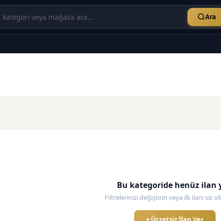
Ara
Bu kategoride henüz ilan 
Filtrelerinizi değiştirin veya ilk ilanı siz 
+ Ücretsiz İlan Ver