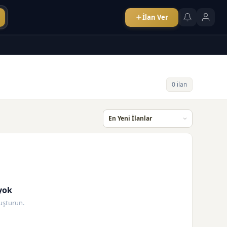
İlan Ver
0 ilan
yok
oluşturun.