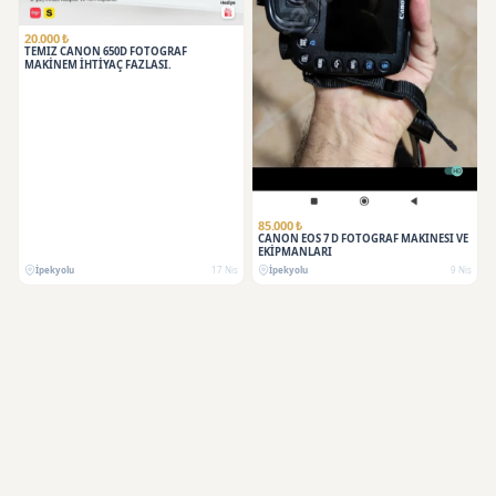
20.000 ₺
TEMİZ CANON 650D FOTOĞRAF
MAKİNEM İHTİYAÇ FAZLASI.
85.000 ₺
CANON EOS 7 D FOTOĞRAF MAKİNESİ VE
EKİPMANLARI
İpekyolu
17 Nis
İpekyolu
9 Nis