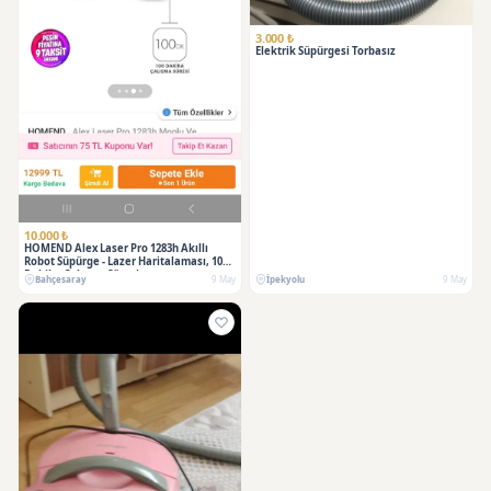
3.000 ₺
Elektrik Süpürgesi Torbasız
10.000 ₺
HOMEND Alex Laser Pro 1283h Akıllı
Robot Süpürge - Lazer Haritalaması, 100
Dakika Çalışma Süresi
Bahçesaray
9 May
İpekyolu
9 May