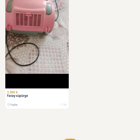
3.500 ₺
Yatay süpürge
Tuşba
11 Nis