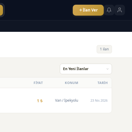
İlan Ver
1 ilan
FİYAT
KONUM
TARİH
1 ₺
Van
/ İpekyolu
23 Nis 2026