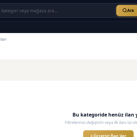
Ara
ları
Bu kategoride henüz ilan 
Filtrelerinizi değiştirin veya ilk ilanı siz 
+ Ücretsiz İlan Ver