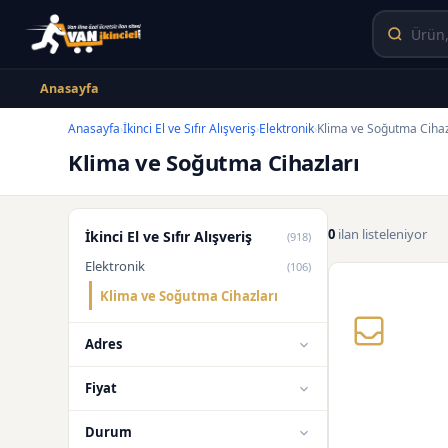
Anasayfa
Anasayfa
İkinci El ve Sıfır Alışveriş
Elektronik
Klima ve Soğutma Cihaz
›
›
›
Klima ve Soğutma Cihazları
0
ilan listeleniyor
İkinci El ve Sıfır Alışveriş
(918)
Elektronik
(106)
Klima ve Soğutma Cihazları
Adres
Fiyat
Durum