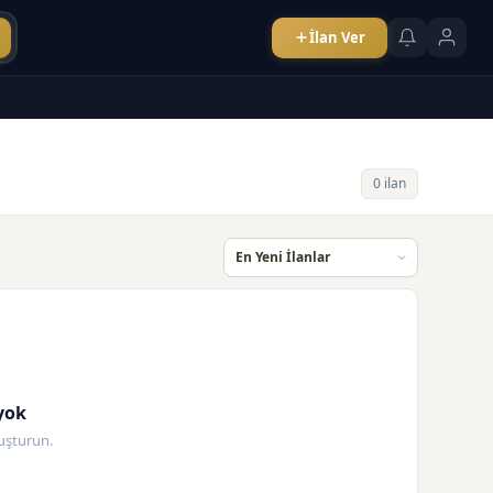
İlan Ver
0 ilan
yok
oluşturun.