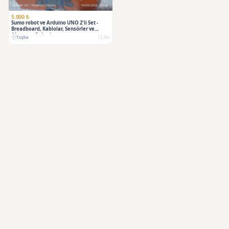
5.000 ₺
Sumo robot ve Arduino UNO 2'li Set -
Breadboard, Kablolar, Sensörler ve
Aksesuar Paketi
Tuşba
12 Nis