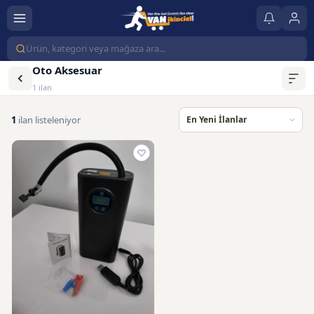
Oto Aksesuar
1 ilan
1
ilan listeleniyor