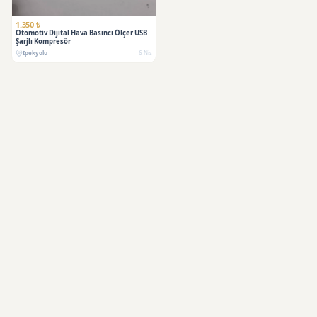
1.350 ₺
Otomotiv Dijital Hava Basıncı Ölçer USB
Şarjlı Kompresör
İpekyolu
6 Nis