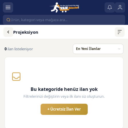
Projeksiyon
0
ilan listeleniyor
Bu kategoride henüz ilan yok
Filtrelerinizi değiştirin veya ilk ilanı siz oluşturun.
+ Ücretsiz İlan Ver