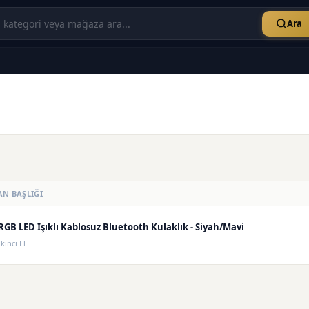
Ara
AN BAŞLIĞI
RGB LED Işıklı Kablosuz Bluetooth Kulaklık - Siyah/Mavi
İkinci El