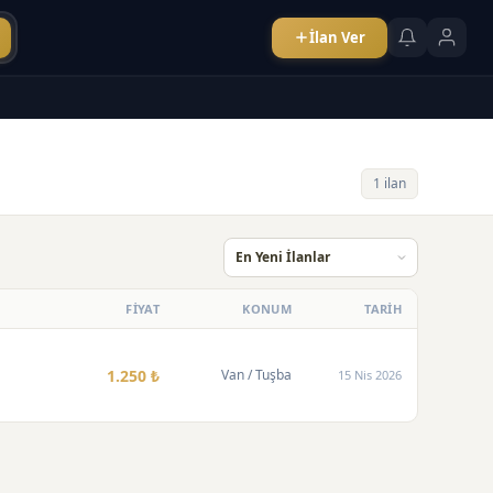
İlan Ver
1 ilan
FİYAT
KONUM
TARİH
1.250 ₺
Van
/ Tuşba
15 Nis 2026