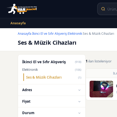
Anasayfa
Anasayfa
İkinci El ve Sıfır Alışveriş
Elektronik
Ses & Müzik Cihazları
›
›
›
Ses & Müzik Cihazları
1
ilan listeleniyor
İkinci El ve Sıfır Alışveriş
(918)
Elektronik
(106)
İL
Ses & Müzik Cihazları
(1)
Adres
Fiyat
Durum