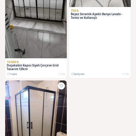
750 ₺
Beyaz Seramik Ayaklı Banyo Lavabı -
Temiz ve Kullanışlı
10.000 ₺
Duşakabin Kapısı Siyah Çerçeve Grid
Tasarım 120cm
Tuşba
6 May
İpekyolu
15 Nis