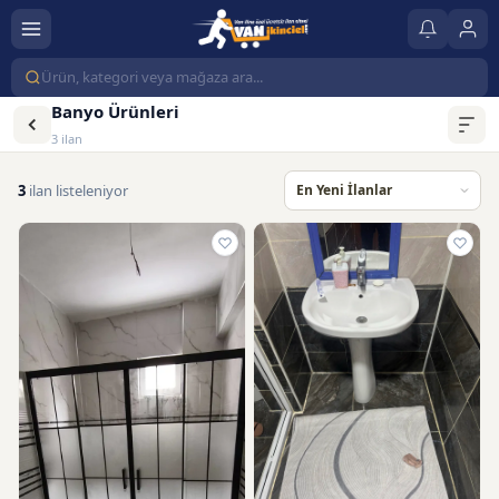
Banyo Ürünleri
3 ilan
3
ilan listeleniyor