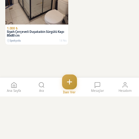
1.000 ₺
Siyah Çerçeveli Duşakabin Sürgülü Kapı
80x80 cm
İpekyolu
14 Nis
Ana Sayfa
Ara
Mesajlar
Hesabım
İlan Ver