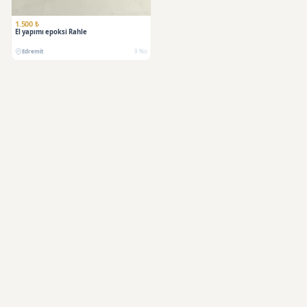
1.500 ₺
El yapımı epoksi Rahle
Edremit
9 Nis