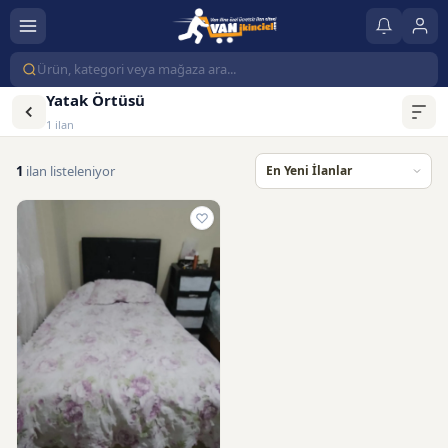
Yatak Örtüsü
1 ilan
1
ilan listeleniyor