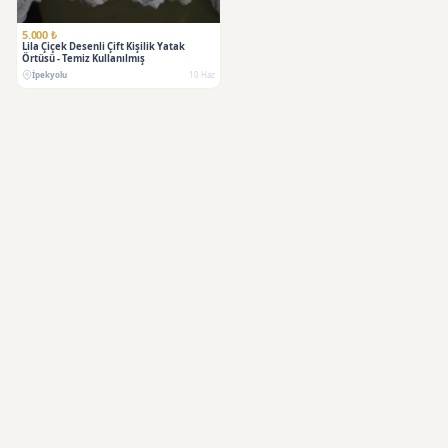
5.000 ₺
Lila Çiçek Desenli Çift Kişilik Yatak
Örtüsü - Temiz Kullanılmış
İpekyolu
10 Haz