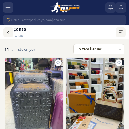
Çanta
14 ilan
14
ilan listeleniyor