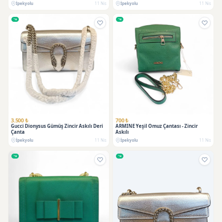
İpekyolu
11 Nis
İpekyolu
11 Nis
3.500 ₺
700 ₺
Gucci Dionysus Gümüş Zincir Askılı Deri
ARMINE Yeşil Omuz Çantası - Zincir
Çanta
Askılı
İpekyolu
11 Nis
İpekyolu
11 Nis