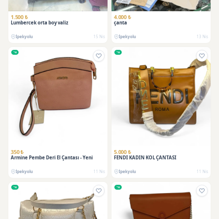
1.500 ₺
4.000 ₺
Lumbercek orta boy valiz
çanta
İpekyolu
15 Nis
İpekyolu
13 Nis
350 ₺
5.000 ₺
Armine Pembe Deri El Çantası - Yeni
FENDI KADIN KOL ÇANTASI
İpekyolu
11 Nis
İpekyolu
11 Nis