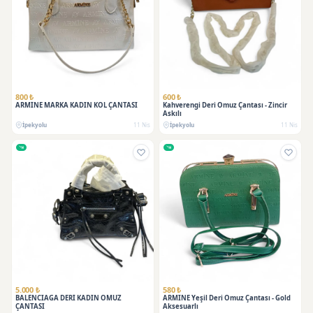
800 ₺
600 ₺
ARMİNE MARKA KADIN KOL ÇANTASI
Kahverengi Deri Omuz Çantası - Zincir
Askılı
İpekyolu
11 Nis
İpekyolu
11 Nis
5.000 ₺
580 ₺
BALENCIAGA DERİ KADIN OMUZ
ARMINE Yeşil Deri Omuz Çantası - Gold
ÇANTASI
Aksesuarlı