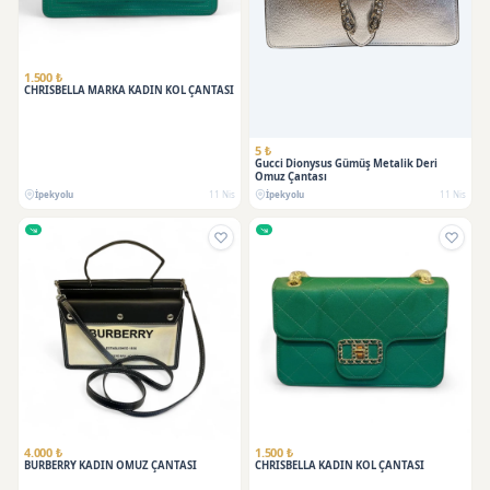
1.500 ₺
CHRISBELLA MARKA KADIN KOL ÇANTASI
5 ₺
Gucci Dionysus Gümüş Metalik Deri
Omuz Çantası
İpekyolu
11 Nis
İpekyolu
11 Nis
4.000 ₺
1.500 ₺
BURBERRY KADIN OMUZ ÇANTASI
CHRISBELLA KADIN KOL ÇANTASI