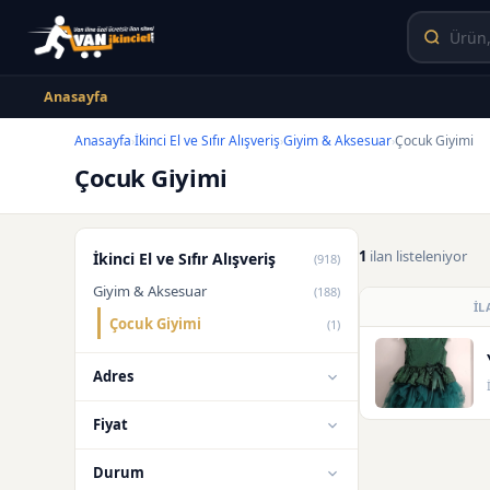
Anasayfa
Anasayfa
İkinci El ve Sıfır Alışveriş
Giyim & Aksesuar
Çocuk Giyimi
›
›
›
Çocuk Giyimi
1
ilan listeleniyor
İkinci El ve Sıfır Alışveriş
(918)
Giyim & Aksesuar
(188)
İL
Çocuk Giyimi
(1)
Adres
Fiyat
Durum