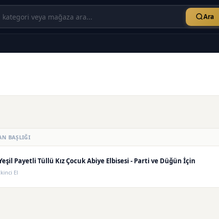
Ara
AN BAŞLIĞI
Yeşil Payetli Tüllü Kız Çocuk Abiye Elbisesi - Parti ve Düğün İçin
İkinci El