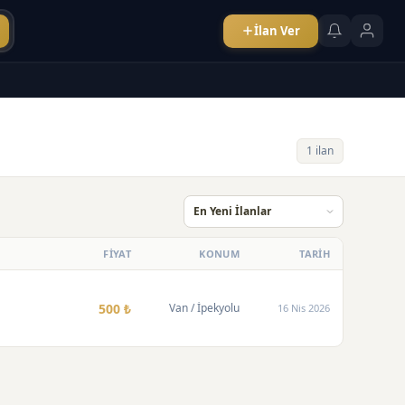
İlan Ver
1 ilan
FİYAT
KONUM
TARİH
500 ₺
Van
/ İpekyolu
16 Nis 2026