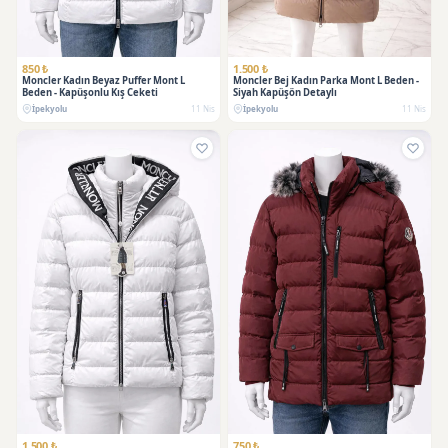
850 ₺
1.500 ₺
Moncler Kadın Beyaz Puffer Mont L
Moncler Bej Kadın Parka Mont L Beden -
Beden - Kapüşonlu Kış Ceketi
Siyah Kapüşön Detaylı
İpekyolu
11 Nis
İpekyolu
11 Nis
1.500 ₺
750 ₺