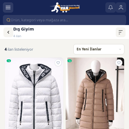
Dış Giyim
4 ilan
4
ilan listeleniyor