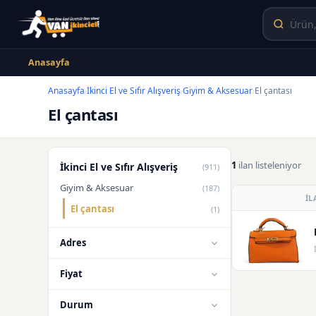
Anasayfa
Anasayfa
İkinci El ve Sıfır Alışveriş
Giyim & Aksesuar
El çantası
›
›
›
El çantası
1
ilan listeleniyor
İkinci El ve Sıfır Alışveriş
(911)
Giyim & Aksesuar
(187)
İL
El çantası
(1)
Adres
Fiyat
Durum