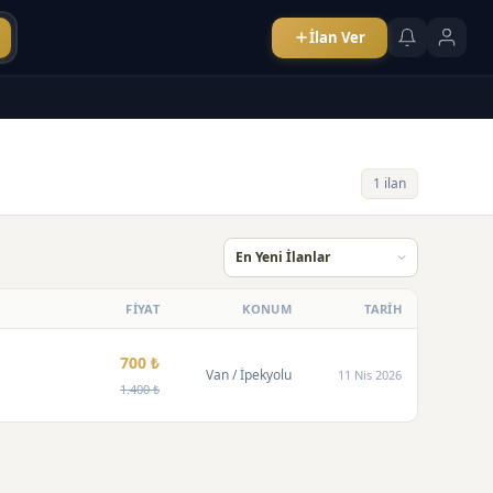
İlan Ver
1 ilan
FİYAT
KONUM
TARİH
700 ₺
Van
/ İpekyolu
11 Nis 2026
1.400 ₺