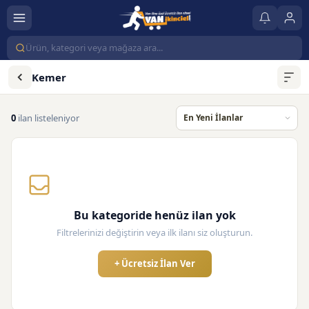
Kemer
0
ilan listeleniyor
Bu kategoride henüz ilan yok
Filtrelerinizi değiştirin veya ilk ilanı siz oluşturun.
+ Ücretsiz İlan Ver