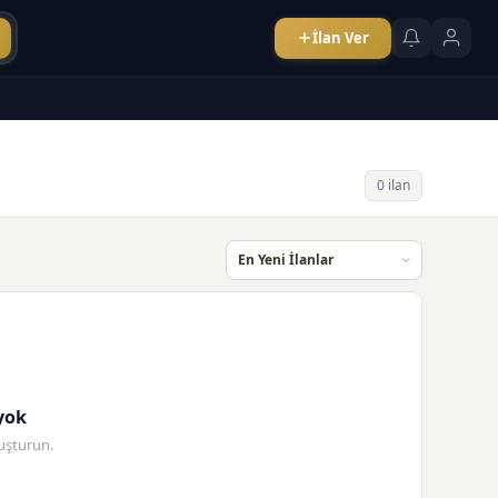
İlan Ver
0 ilan
yok
oluşturun.