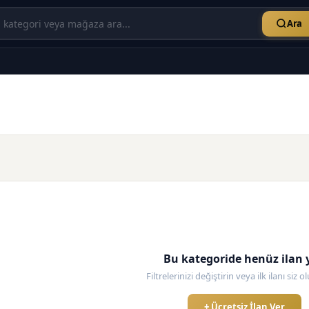
Ara
Bu kategoride henüz ilan 
Filtrelerinizi değiştirin veya ilk ilanı siz 
+ Ücretsiz İlan Ver