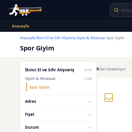
Anasayfa
Anasayfa
İkinci El ve Sıfır Alışveriş
Giyim & Aksesuar
Spor Giyim
›
›
›
Spor Giyim
0
ilan listeleniyor
İkinci El ve Sıfır Alışveriş
(918)
Giyim & Aksesuar
(188)
Spor Giyim
Adres
Fiyat
Durum