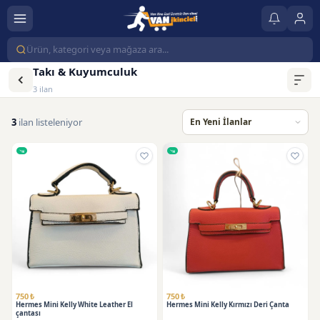
Takı & Kuyumculuk
3 ilan
3
ilan listeleniyor
750 ₺
750 ₺
Hermes Mini Kelly White Leather El
Hermes Mini Kelly Kırmızı Deri Çanta
çantası