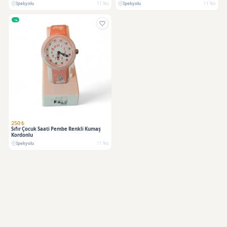
İpekyolu
11 Nis
İpekyolu
11 Nis
250 ₺
Sıfır Çocuk Saati Pembe Renkli Kumaş
Kordonlu
İpekyolu
11 Nis