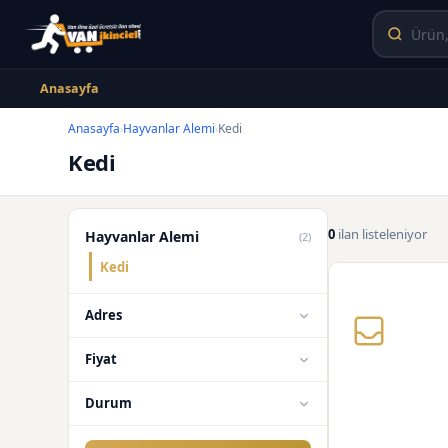
Anasayfa
Anasayfa
Hayvanlar Alemi
Kedi
›
›
Kedi
0
ilan listeleniyor
Hayvanlar Alemi
(2)
Kedi
Adres
Fiyat
Durum