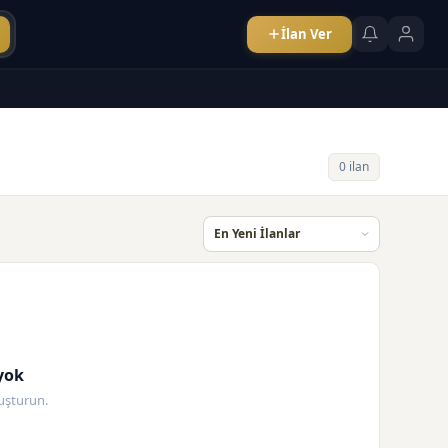
İlan Ver
0 ilan
yok
oluşturun.