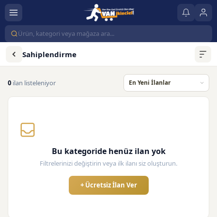
Sahiplendirme
0
ilan listeleniyor
Bu kategoride henüz ilan yok
Filtrelerinizi değiştirin veya ilk ilanı siz oluşturun.
+ Ücretsiz İlan Ver