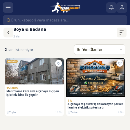
Boya & Badana
2 ilan
2
ilan listeleniyor
VİTRİN
15.000 ₺
Mantolama kara sıva alçı boya alçıpan
işleriniz itina ile yapılır
1 ₺
Alçı boya taş duvar iç dekorasyon parker
lamine elektrik su tesisatı
Tuşba
14 Nis
Tuşba
9 Nis