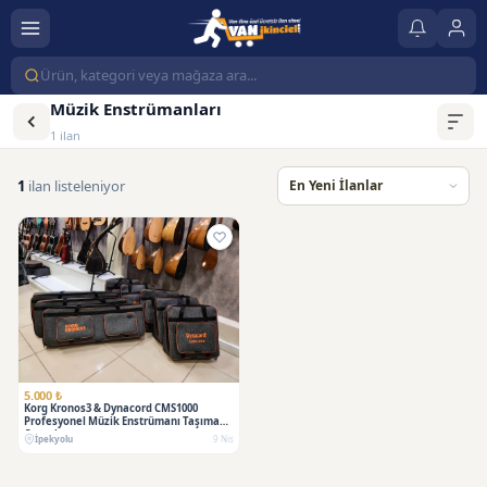
Müzik Enstrümanları
1 ilan
1
ilan listeleniyor
5.000 ₺
Korg Kronos3 & Dynacord CMS1000
Profesyonel Müzik Enstrümanı Taşıma
Çantaları
İpekyolu
9 Nis