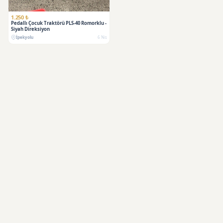
SATILDI
1.250 ₺
Pedallı Çocuk Traktörü PLS-40 Romorklu -
Siyah Direksiyon
İpekyolu
6 Nis