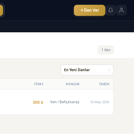
İlan Ver
1 ilan
FİYAT
KONUM
TARİH
300 ₺
Van
/ Bahçesaray
16 May 2026