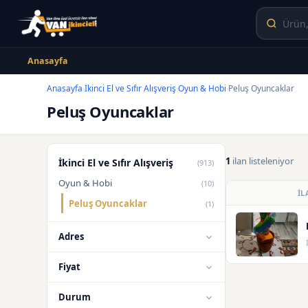
Anasayfa
Anasayfa
İkinci El ve Sıfır Alışveriş
Oyun & Hobi
Peluş Oyuncaklar
›
›
›
Peluş Oyuncaklar
1
ilan listeleniyor
İkinci El ve Sıfır Alışveriş
(913)
Oyun & Hobi
(10)
İL
Peluş Oyuncaklar
(1)
Adres
Fiyat
Durum