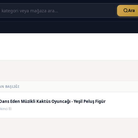
Ara
AN BAŞLIĞI
Dans Eden Müzikli Kaktüs Oyuncağı - Yeşil Peluş Figür
İkinci El